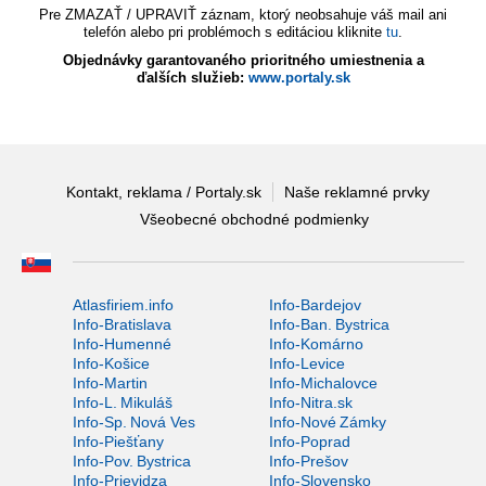
Pre ZMAZAŤ / UPRAVIŤ záznam, ktorý neobsahuje váš mail ani
telefón alebo pri problémoch s editáciou kliknite
tu
.
Objednávky garantovaného prioritného umiestnenia a
ďalších služieb:
www.portaly.sk
Kontakt, reklama / Portaly.sk
Naše reklamné prvky
Všeobecné obchodné podmienky
Atlasfiriem.info
Info-Bardejov
Info-Bratislava
Info-Ban. Bystrica
Info-Humenné
Info-Komárno
Info-Košice
Info-Levice
Info-Martin
Info-Michalovce
Info-L. Mikuláš
Info-Nitra.sk
Info-Sp. Nová Ves
Info-Nové Zámky
Info-Piešťany
Info-Poprad
Info-Pov. Bystrica
Info-Prešov
Info-Prievidza
Info-Slovensko