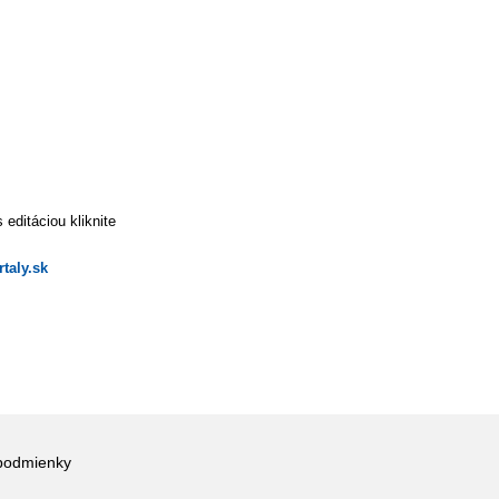
editáciou kliknite
taly.sk
podmienky