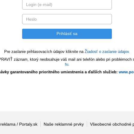
Pre zaslanie prihlasovacích údajov kliknite na
Žiadosť o zaslanie údajov.
VIŤ záznam, ktorý neobsahuje váš mail ani telefón alebo pri problémoch s 
tu
.
ávky garantovaného prioritného umiestnenia a ďalších služieb:
www.por
 reklama / Portaly.sk
Naše reklamné prvky
Všeobecné obchodné 