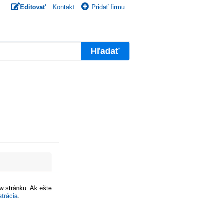
Editovať
Kontakt
Pridať firmu
Hľadať
ww stránku. Ak ešte
strácia
.