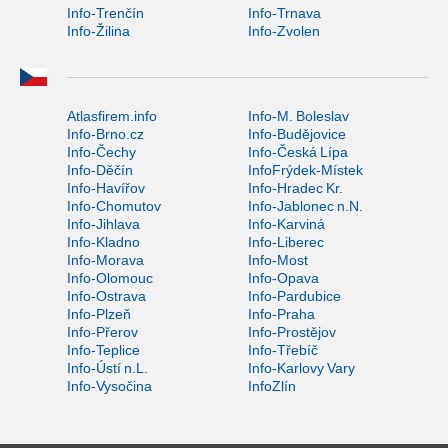
Info-Trenčín
Info-Trnava
Info-Žilina
Info-Zvolen
Atlasfirem.info
Info-M. Boleslav
Info-Brno.cz
Info-Budějovice
Info-Čechy
Info-Česká Lípa
Info-Děčín
InfoFrýdek-Místek
Info-Havířov
Info-Hradec Kr.
Info-Chomutov
Info-Jablonec n.N.
Info-Jihlava
Info-Karviná
Info-Kladno
Info-Liberec
Info-Morava
Info-Most
Info-Olomouc
Info-Opava
Info-Ostrava
Info-Pardubice
Info-Plzeň
Info-Praha
Info-Přerov
Info-Prostějov
Info-Teplice
Info-Třebíč
Info-Ústí n.L.
Info-Karlovy Vary
Info-Vysočina
InfoZlín