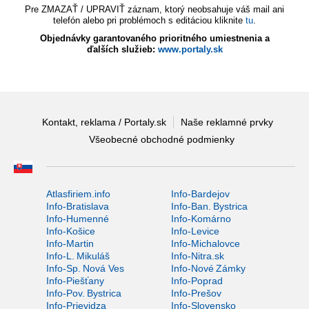
Pre ZMAZAŤ / UPRAVIŤ záznam, ktorý neobsahuje váš mail ani
telefón alebo pri problémoch s editáciou kliknite
tu
.
Objednávky garantovaného prioritného umiestnenia a
ďalších služieb:
www.portaly.sk
Kontakt, reklama / Portaly.sk
Naše reklamné prvky
Všeobecné obchodné podmienky
Atlasfiriem.info
Info-Bardejov
Info-Bratislava
Info-Ban. Bystrica
Info-Humenné
Info-Komárno
Info-Košice
Info-Levice
Info-Martin
Info-Michalovce
Info-L. Mikuláš
Info-Nitra.sk
Info-Sp. Nová Ves
Info-Nové Zámky
Info-Piešťany
Info-Poprad
Info-Pov. Bystrica
Info-Prešov
Info-Prievidza
Info-Slovensko