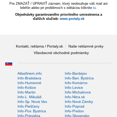
Pre ZMAZAŤ / UPRAVIŤ záznam, ktorý neobsahuje váš mail ani
telefón alebo pri problémoch s editáciou kliknite
tu
.
Objednávky garantovaného prioritného umiestnenia a
ďalších služieb:
www.portaly.sk
Kontakt, reklama / Portaly.sk
Naše reklamné prvky
Všeobecné obchodné podmienky
Atlasfiriem.info
Info-Bardejov
Info-Bratislava
Info-Ban. Bystrica
Info-Humenné
Info-Komárno
Info-Košice
Info-Levice
Info-Martin
Info-Michalovce
Info-L. Mikuláš
Info-Nitra.sk
Info-Sp. Nová Ves
Info-Nové Zámky
Info-Piešťany
Info-Poprad
Info-Pov. Bystrica
Info-Prešov
Info-Prievidza
Info-Slovensko