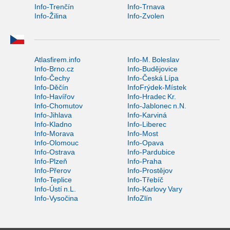
Info-Trenčín
Info-Trnava
Info-Žilina
Info-Zvolen
Atlasfirem.info
Info-M. Boleslav
Info-Brno.cz
Info-Budějovice
Info-Čechy
Info-Česká Lípa
Info-Děčín
InfoFrýdek-Místek
Info-Havířov
Info-Hradec Kr.
Info-Chomutov
Info-Jablonec n.N.
Info-Jihlava
Info-Karviná
Info-Kladno
Info-Liberec
Info-Morava
Info-Most
Info-Olomouc
Info-Opava
Info-Ostrava
Info-Pardubice
Info-Plzeň
Info-Praha
Info-Přerov
Info-Prostějov
Info-Teplice
Info-Třebíč
Info-Ústí n.L.
Info-Karlovy Vary
Info-Vysočina
InfoZlín