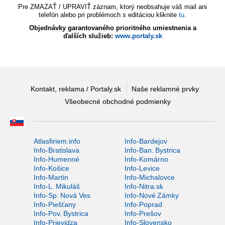
Pre ZMAZAŤ / UPRAVIŤ záznam, ktorý neobsahuje váš mail ani
telefón alebo pri problémoch s editáciou kliknite
tu
.
Objednávky garantovaného prioritného umiestnenia a
ďalších služieb:
www.portaly.sk
Kontakt, reklama / Portaly.sk
Naše reklamné prvky
Všeobecné obchodné podmienky
Atlasfiriem.info
Info-Bardejov
Info-Bratislava
Info-Ban. Bystrica
Info-Humenné
Info-Komárno
Info-Košice
Info-Levice
Info-Martin
Info-Michalovce
Info-L. Mikuláš
Info-Nitra.sk
Info-Sp. Nová Ves
Info-Nové Zámky
Info-Piešťany
Info-Poprad
Info-Pov. Bystrica
Info-Prešov
Info-Prievidza
Info-Slovensko