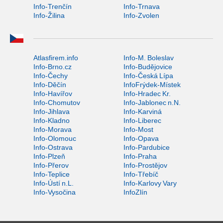
Info-Trenčín
Info-Trnava
Info-Žilina
Info-Zvolen
Atlasfirem.info
Info-M. Boleslav
Info-Brno.cz
Info-Budějovice
Info-Čechy
Info-Česká Lípa
Info-Děčín
InfoFrýdek-Místek
Info-Havířov
Info-Hradec Kr.
Info-Chomutov
Info-Jablonec n.N.
Info-Jihlava
Info-Karviná
Info-Kladno
Info-Liberec
Info-Morava
Info-Most
Info-Olomouc
Info-Opava
Info-Ostrava
Info-Pardubice
Info-Plzeň
Info-Praha
Info-Přerov
Info-Prostějov
Info-Teplice
Info-Třebíč
Info-Ústí n.L.
Info-Karlovy Vary
Info-Vysočina
InfoZlín