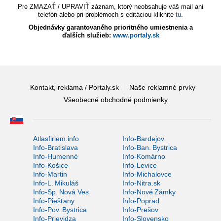
Pre ZMAZAŤ / UPRAVIŤ záznam, ktorý neobsahuje váš mail ani
telefón alebo pri problémoch s editáciou kliknite
tu
.
Objednávky garantovaného prioritného umiestnenia a
ďalších služieb:
www.portaly.sk
Kontakt, reklama / Portaly.sk
Naše reklamné prvky
Všeobecné obchodné podmienky
Atlasfiriem.info
Info-Bardejov
Info-Bratislava
Info-Ban. Bystrica
Info-Humenné
Info-Komárno
Info-Košice
Info-Levice
Info-Martin
Info-Michalovce
Info-L. Mikuláš
Info-Nitra.sk
Info-Sp. Nová Ves
Info-Nové Zámky
Info-Piešťany
Info-Poprad
Info-Pov. Bystrica
Info-Prešov
Info-Prievidza
Info-Slovensko