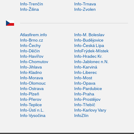
Info-Trenčín
Info-Trnava
Info-Žilina
Info-Zvolen
Atlasfirem.info
Info-M. Boleslav
Info-Brno.cz
Info-Budějovice
Info-Čechy
Info-Česká Lípa
Info-Děčín
InfoFrýdek-Místek
Info-Havířov
Info-Hradec Kr.
Info-Chomutov
Info-Jablonec n.N.
Info-Jihlava
Info-Karviná
Info-Kladno
Info-Liberec
Info-Morava
Info-Most
Info-Olomouc
Info-Opava
Info-Ostrava
Info-Pardubice
Info-Plzeň
Info-Praha
Info-Přerov
Info-Prostějov
Info-Teplice
Info-Třebíč
Info-Ústí n.L.
Info-Karlovy Vary
Info-Vysočina
InfoZlín