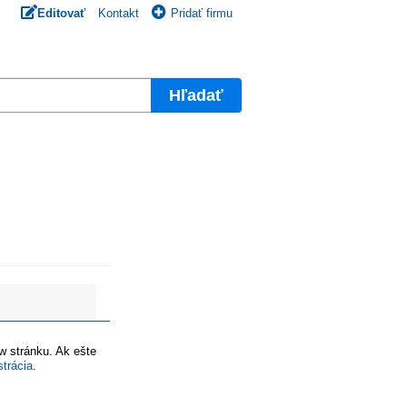
Editovať
Kontakt
Pridať firmu
Hľadať
ww stránku. Ak ešte
strácia
.