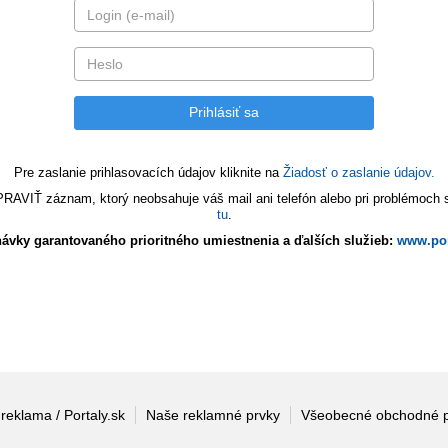
Pre zaslanie prihlasovacích údajov kliknite na
Žiadosť o zaslanie údajov.
VIŤ záznam, ktorý neobsahuje váš mail ani telefón alebo pri problémoch s 
tu
.
ávky garantovaného prioritného umiestnenia a ďalších služieb:
www.por
 reklama / Portaly.sk
Naše reklamné prvky
Všeobecné obchodné 