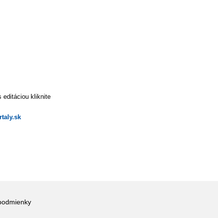
editáciou kliknite
taly.sk
podmienky