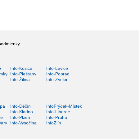
podmienky
o
Info-Košice
Info-Levice
ámky
Info-Piešťany
Info-Poprad
Info-Žilina
Info-Zvolen
ípa
Info-Děčín
InfoFrýdek-Místek
Info-Kladno
Info-Liberec
ce
Info-Plzeň
Info-Praha
Vary
Info-Vysočina
InfoZlín