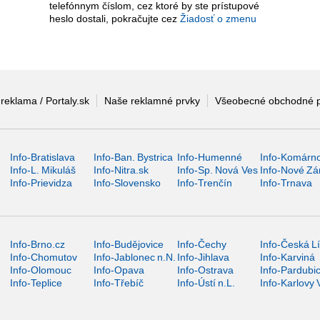
telefónnym číslom, cez ktoré by ste prístupové
heslo dostali, pokračujte cez
Žiadosť o zmenu
 reklama / Portaly.sk
Naše reklamné prvky
Všeobecné obchodné 
Info-Bratislava
Info-Ban. Bystrica
Info-Humenné
Info-Komárn
Info-L. Mikuláš
Info-Nitra.sk
Info-Sp. Nová Ves
Info-Nové Z
Info-Prievidza
Info-Slovensko
Info-Trenčín
Info-Trnava
Info-Brno.cz
Info-Budějovice
Info-Čechy
Info-Česká L
Info-Chomutov
Info-Jablonec n.N.
Info-Jihlava
Info-Karviná
Info-Olomouc
Info-Opava
Info-Ostrava
Info-Pardubi
Info-Teplice
Info-Třebíč
Info-Ústí n.L.
Info-Karlovy 