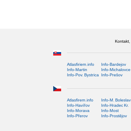
Kontakt,
Atlasfiriem.info
Info-Bardejov
Info-Martin
Info-Michalovce
Info-Pov. Bystrica
Info-Prešov
Atlasfirem.info
Info-M. Boleslav
Info-Havířov
Info-Hradec Kr.
Info-Morava
Info-Most
Info-Přerov
Info-Prostějov