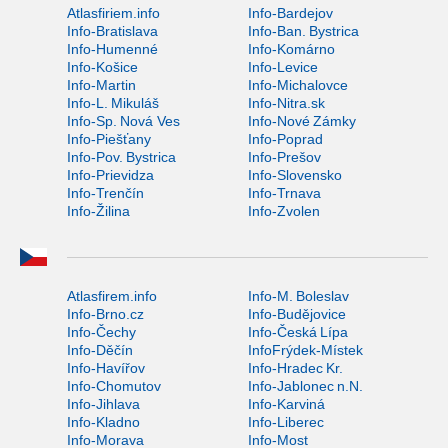
Atlasfiriem.info
Info-Bardejov
Info-Bratislava
Info-Ban. Bystrica
Info-Humenné
Info-Komárno
Info-Košice
Info-Levice
Info-Martin
Info-Michalovce
Info-L. Mikuláš
Info-Nitra.sk
Info-Sp. Nová Ves
Info-Nové Zámky
Info-Piešťany
Info-Poprad
Info-Pov. Bystrica
Info-Prešov
Info-Prievidza
Info-Slovensko
Info-Trenčín
Info-Trnava
Info-Žilina
Info-Zvolen
Atlasfirem.info
Info-M. Boleslav
Info-Brno.cz
Info-Budějovice
Info-Čechy
Info-Česká Lípa
Info-Děčín
InfoFrýdek-Místek
Info-Havířov
Info-Hradec Kr.
Info-Chomutov
Info-Jablonec n.N.
Info-Jihlava
Info-Karviná
Info-Kladno
Info-Liberec
Info-Morava
Info-Most